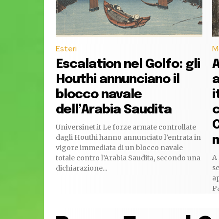
Esteri
M
Escalation nel Golfo: gli
A
Houthi annunciano il
a
blocco navale
i
dell’Arabia Saudita
c
C
Universinet.it Le forze armate controllate
dagli Houthi hanno annunciato l’entrata in
m
vigore immediata di un blocco navale
A 
totale contro l’Arabia Saudita, secondo una
se
dichiarazione...
ap
Pa