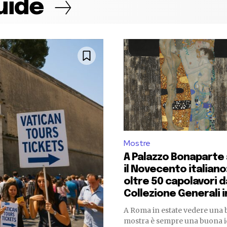
uide
Mostre
A Palazzo Bonaparte 
il Novecento italiano
oltre 50 capolavori d
Collezione Generali in
A Roma in estate vedere una b
mostra è sempre una buona i