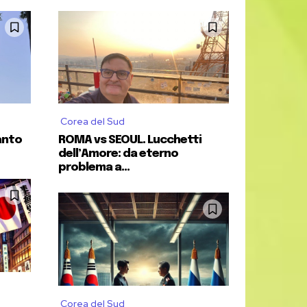
iute dall’Ordine dei Giornalisti
ed è
age
nelle maggiori testate nazionali.
ortanti testate cartacee, televisive,
Corea del Sud
anto
ROMA vs SEOUL. Lucchetti
dell’Amore: da eterno
ne settembre 2025.
problema a...
Corea del Sud