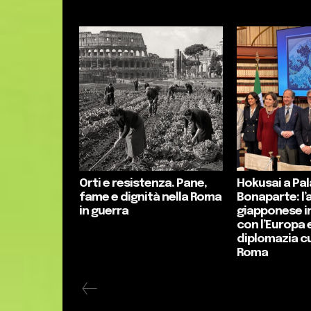
Orti e resistenza. Pane,
Hokusai a Pa
fame e dignità nella Roma
Bonaparte: l’
in guerra
giapponese i
con l’Europa e
diplomazia cu
Roma