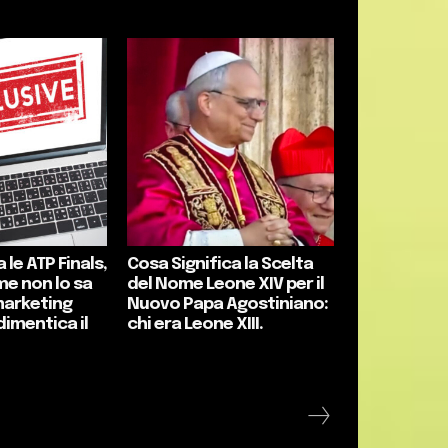
 le ATP Finals,
Cosa Significa la Scelta
me non lo sa
del Nome Leone XIV per il
marketing
Nuovo Papa Agostiniano:
dimentica il
chi era Leone XIII.