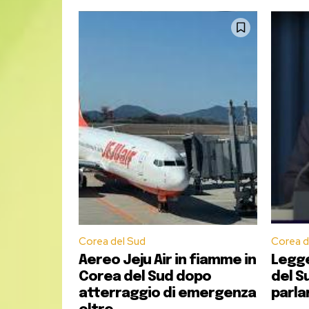
MASTER –
Il
Master in Giornalismo IULM
re
sede sostitutiva al praticantato biennale p
È considerata tra le Scuole di Giornalismo p
Il Master in giornalismo IULM è attivo dal 2
multimediali, digitali e social.
Il Master è a numero programmato: 15 gli
Dieci le borse di studio da 5000 euro a 
Le domande di ammissione per l’Anno Ac
Per richiedere maggiori informazioni:
mast
Corea del Sud
Corea d
Aereo Jeju Air in fiamme in
Legge
Corea del Sud dopo
del Su
atterraggio di emergenza
parla