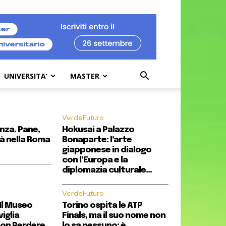
UNIVERSITA’
MASTER
VerdeFuturo
enza. Pane,
Hokusai a Palazzo
à nella Roma
Bonaparte: l’arte
giapponese in dialogo
con l’Europa e la
diplomazia culturale...
VerdeFuturo
Il Museo
Torino ospita le ATP
iglia
Finals, ma il suo nome non
on Perdere
lo sa nessuno: è...