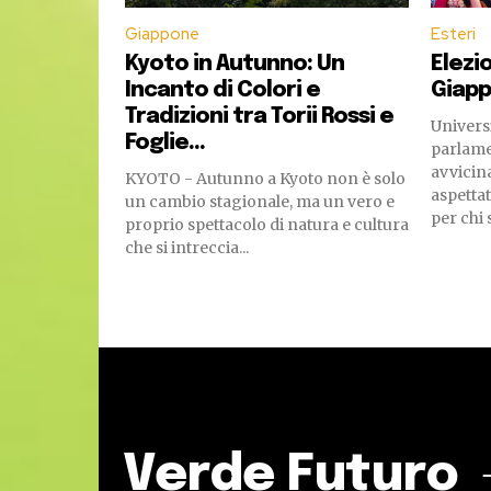
Giappone
Esteri
Kyoto in Autunno: Un
Elezio
Incanto di Colori e
Giapp
Tradizioni tra Torii Rossi e
Universi
Foglie...
parlame
avvicina
KYOTO - Autunno a Kyoto non è solo
aspetta
un cambio stagionale, ma un vero e
per chi 
proprio spettacolo di natura e cultura
che si intreccia...
Verde Futuro