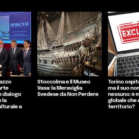
lazzo
Stoccolma e Il Museo
Torino ospita
arte
Vasa: la Meraviglia
ma il suo no
n dialogo
Svedese da Non Perdere
nessuno: è 
 la
globale che 
lturale a
territorio?