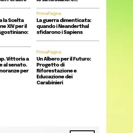
PrimaPagina
a la Scelta
La guerra dimenticata:
e XIV per il
quando i Neanderthal
gostiniano:
sfidarono i Sapiens
PrimaPagina
p. Vittoria a
Un Albero per il Futuro:
e al senato.
Progetto di
inoranze per
Riforestazione e
Educazione dei
Carabinieri