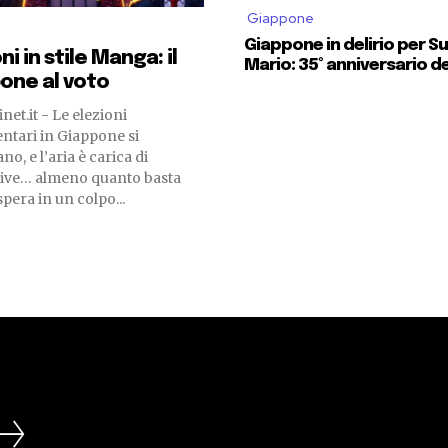
Giappone
Giappone in delirio per S
ni in stile Manga: il
Mario: 35° anniversario del
one al voto
net.it - Le elezioni
ntari in Giappone si
no, e l’aria è carica di
tive… almeno quanto basta
spera in un colpo...