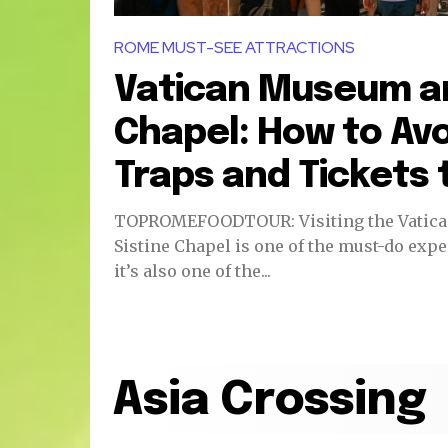
ROME MUST-SEE ATTRACTIONS
Vatican Museum an
Chapel: How to Avo
Traps and Tickets t
TOPROMEFOODTOUR: Visiting the Vatica
Sistine Chapel is one of the must-do exp
it’s also one of the...
Asia Crossing