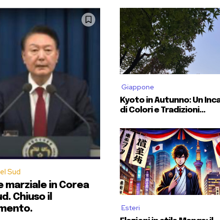
alizzato in collaborazione con
Mediaset
, è una delle
Scuole riconosc
er accedere all’esame di Stato per professionisti.
iù prestigiose in Italia e consente agli allievi di svolgere
5 mesi
di
st
002 e suoi allievi rappresentano oggi l’ossatura di molte delle più imp
 studenti ammessi ogni anno.
Giappone
disposizione nei due anni di frequenza.
Kyoto in Autunno: Un Inc
di Colori e Tradizioni...
cademico 2025/2026 sono previste a partire da metà agosto a fi
er.giornalismo@iulm.it
el Sud
 marziale in Corea
d. Chiuso il
Esteri
mento.