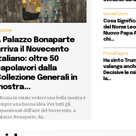
VerdeFuturo
Cosa Signific
del Nome Leon
ostre
Nuovo Papa A
 Palazzo Bonaparte
chi...
rriva il Novecento
PrimaPagina
taliano: oltre 50
Ha vinto Trum
apolavori dalla
valanga anch
Decisive le m
ollezione Generali in
la...
ostra...
Roma in estate vedere una bella mostra è
mpre una buona idea. Per tutti gli
passionati dell'arte del Novecento, a
lazzo Bonaparte, da...