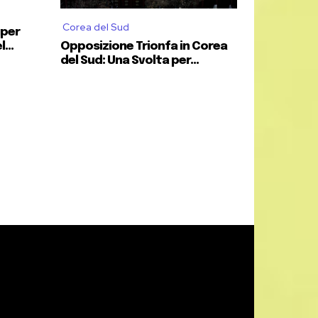
Corea del Sud
uper
...
Opposizione Trionfa in Corea
del Sud: Una Svolta per...