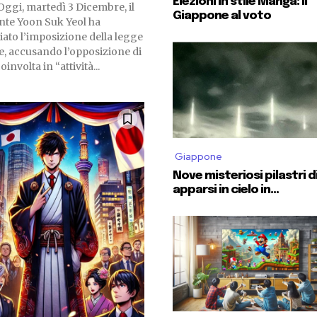
Elezioni in stile Manga: il
Oggi, martedì 3 Dicembre, il
Giappone al voto
nte Yoon Suk Yeol ha
ato l’imposizione della legge
e, accusando l’opposizione di
oinvolta in “attività...
Giappone
Nove misteriosi pilastri d
apparsi in cielo in...