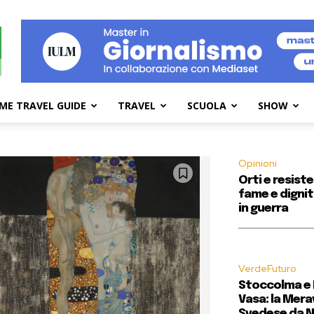
ME TRAVEL GUIDE
TRAVEL
SCUOLA
SHOW
Opinioni
Orti e resist
fame e dignit
in guerra
VerdeFuturo
Stoccolma e 
Vasa: la Merav
Svedese da N