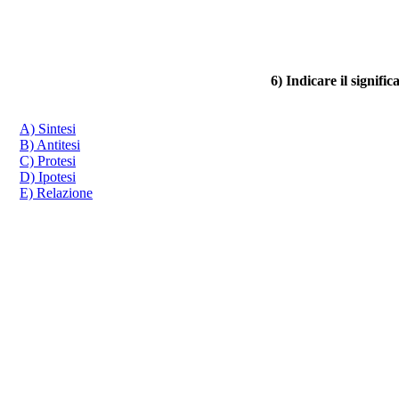
6) Indicare il signifi
A) Sintesi
B) Antitesi
C) Protesi
D) Ipotesi
E) Relazione