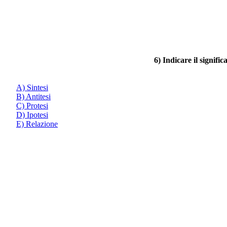
6) Indicare il signifi
A) Sintesi
B) Antitesi
C) Protesi
D) Ipotesi
E) Relazione