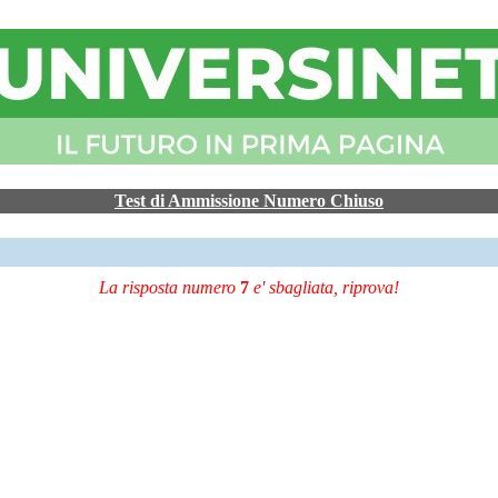
Test di Ammissione Numero Chiuso
La risposta numero
7
e' sbagliata, riprova!