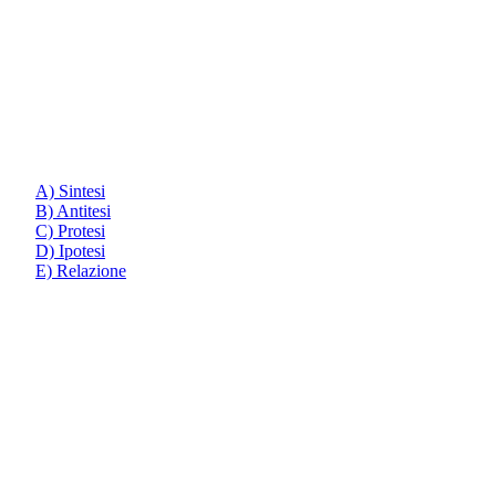
A) Sintesi
B) Antitesi
C) Protesi
D) Ipotesi
E) Relazione