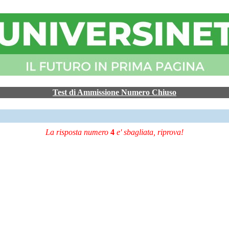
Test di Ammissione Numero Chiuso
La risposta numero
4
e' sbagliata, riprova!