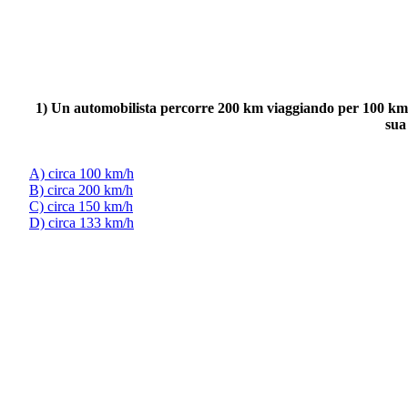
1) Un automobilista percorre 200 km viaggiando per 100 km al
sua
A) circa 100 km/h
B) circa 200 km/h
C) circa 150 km/h
D) circa 133 km/h