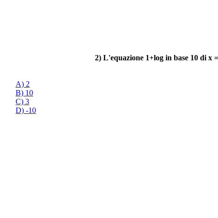
2) L'equazione 1+log in base 10 di x =
A) 2
B) 10
C) 3
D) -10