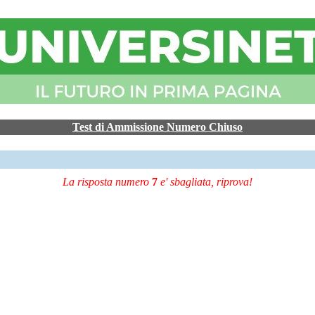
Test di Ammissione Numero Chiuso
La risposta numero
7
e' sbagliata, riprova!