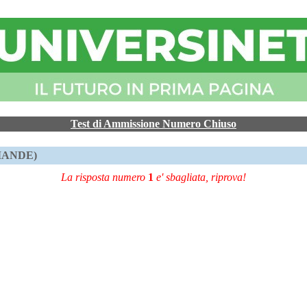
Test di Ammissione Numero Chiuso
OMANDE)
La risposta numero
1
e' sbagliata, riprova!