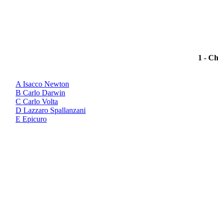
1 - Ch
A Isacco Newton
B Carlo Darwin
C Carlo Volta
D Lazzaro Spallanzani
E Epicuro