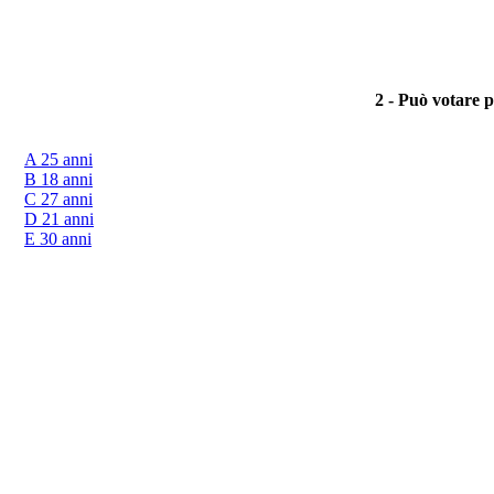
2 - Può votare p
A 25 anni
B 18 anni
C 27 anni
D 21 anni
E 30 anni