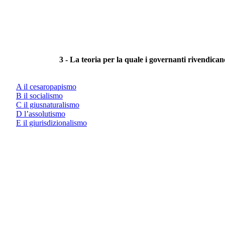
3 - La teoria per la quale i governanti rivendicano 
A il cesaropapismo
B il socialismo
C il giusnaturalismo
D l’assolutismo
E il giurisdizionalismo