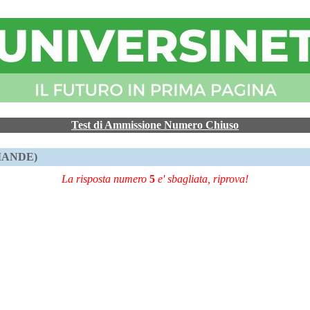
Test di Ammissione Numero Chiuso
OMANDE)
La risposta numero
5
e' sbagliata, riprova!