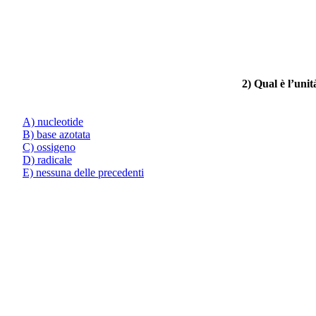
2) Qual è l’unit
A) nucleotide
B) base azotata
C) ossigeno
D) radicale
E) nessuna delle precedenti