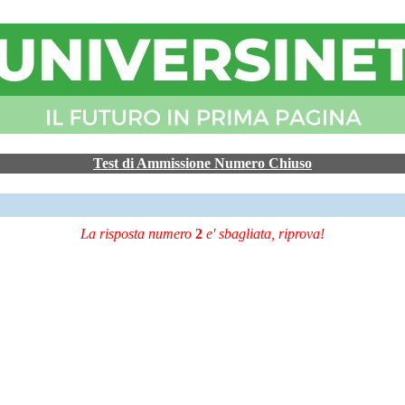
Test di Ammissione Numero Chiuso
La risposta numero
2
e' sbagliata, riprova!