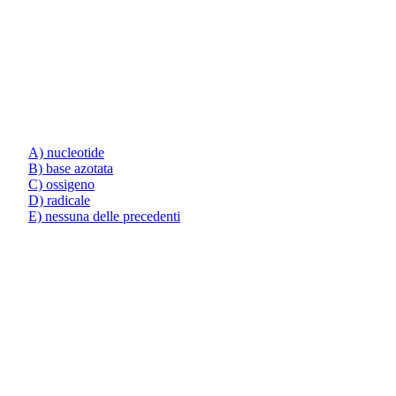
A) nucleotide
B) base azotata
C) ossigeno
D) radicale
E) nessuna delle precedenti