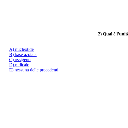
2) Qual è l’unit
A) nucleotide
B) base azotata
C) ossigeno
D) radicale
E) nessuna delle precedenti