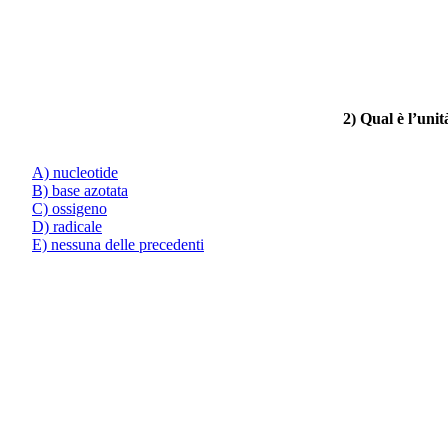
2) Qual è l’unit
A) nucleotide
B) base azotata
C) ossigeno
D) radicale
E) nessuna delle precedenti