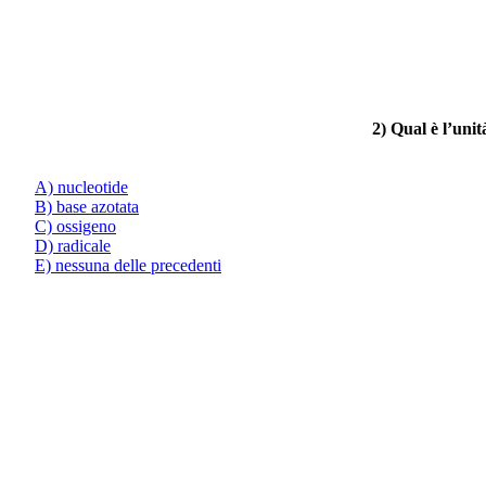
2) Qual è l’unit
A) nucleotide
B) base azotata
C) ossigeno
D) radicale
E) nessuna delle precedenti