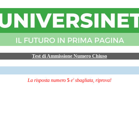
Test di Ammissione Numero Chiuso
La risposta numero
5
e' sbagliata, riprova!