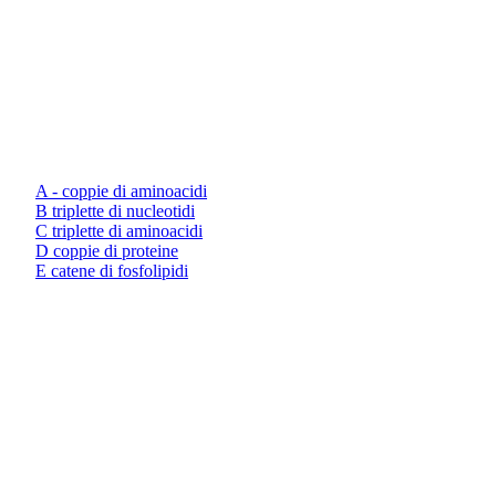
A - coppie di aminoacidi
B triplette di nucleotidi
C triplette di aminoacidi
D coppie di proteine
E catene di fosfolipidi