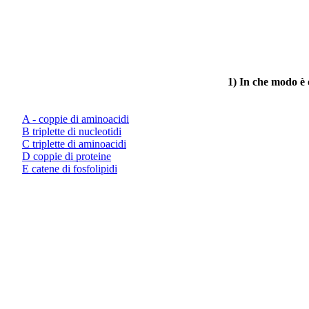
1) In che modo è 
A - coppie di aminoacidi
B triplette di nucleotidi
C triplette di aminoacidi
D coppie di proteine
E catene di fosfolipidi