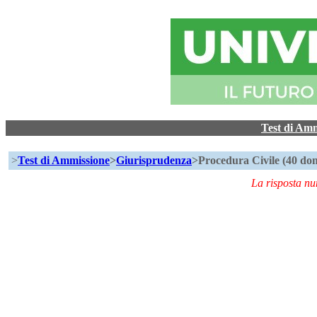
Test di Am
>
Test di Ammissione
>
Giurisprudenza
>Procedura Civile (40 do
La risposta n