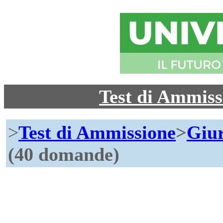
Test di Ammis
>
Test di Ammissione
>
Giu
(40 domande)