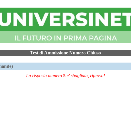
Test di Ammissione Numero Chiuso
mande)
La risposta numero
5
e' sbagliata, riprova!