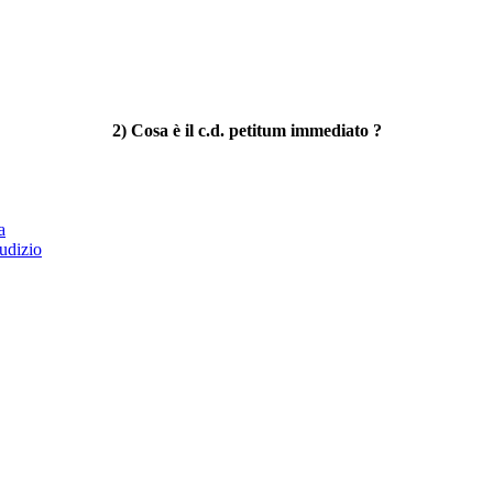
2) Cosa è il c.d. petitum immediato ?
a
iudizio