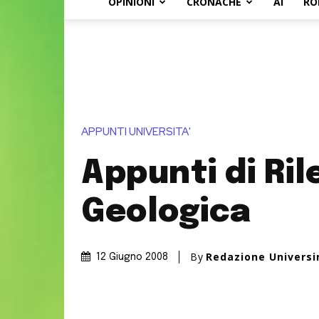
OPINIONI
CRONACHE
AI
RO
APPUNTI UNIVERSITA'
Appunti di Ri
Geologica
By
Redazione Univers
12 Giugno 2008