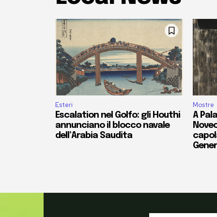
Esteri
Mostre
Escalation nel Golfo: gli Houthi
A Pala
annunciano il blocco navale
Novec
dell’Arabia Saudita
capola
Gener