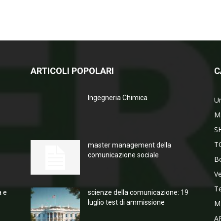
ARTICOLI POPOLARI
C
Ingegneria Chimica
Un
M
S
T
master management della
comunicazione sociale
Bo
V
T
a e
scienze della comunicazione: 19
luglio test di ammissione
M
A