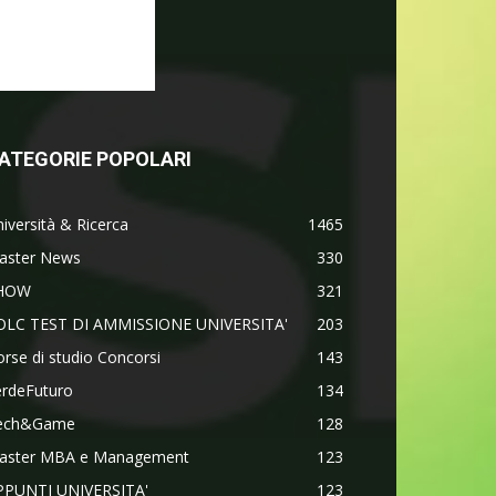
ATEGORIE POPOLARI
iversità & Ricerca
1465
aster News
330
HOW
321
OLC TEST DI AMMISSIONE UNIVERSITA'
203
rse di studio Concorsi
143
erdeFuturo
134
ech&Game
128
aster MBA e Management
123
PPUNTI UNIVERSITA'
123