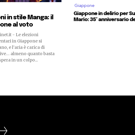
Giappone
Giappone in delirio per S
ni in stile Manga: il
Mario: 35° anniversario del
one al voto
net.it - Le elezioni
ntari in Giappone si
no, e l’aria è carica di
tive… almeno quanto basta
spera in un colpo...