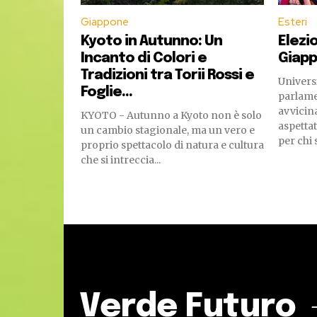
Giappone
Esteri
Kyoto in Autunno: Un
Elezio
Incanto di Colori e
Giapp
Tradizioni tra Torii Rossi e
Universi
Foglie...
parlame
avvicina
KYOTO - Autunno a Kyoto non è solo
aspetta
un cambio stagionale, ma un vero e
per chi 
proprio spettacolo di natura e cultura
che si intreccia...
Verde Futuro