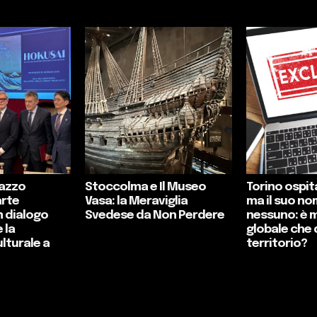
lazzo
Stoccolma e Il Museo
Torino ospita
arte
Vasa: la Meraviglia
ma il suo no
n dialogo
Svedese da Non Perdere
nessuno: è 
 la
globale che 
lturale a
territorio?