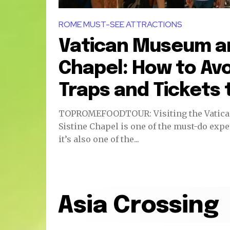
ROME MUST-SEE ATTRACTIONS
Vatican Museum an
Chapel: How to Avo
Traps and Tickets t
TOPROMEFOODTOUR: Visiting the Vatica
Sistine Chapel is one of the must-do exp
it’s also one of the...
Asia Crossing