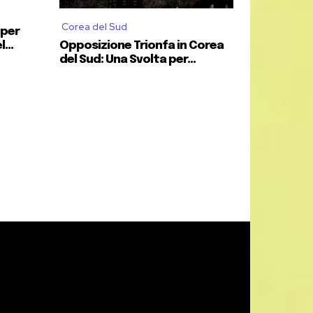
Corea del Sud
uper
...
Opposizione Trionfa in Corea
del Sud: Una Svolta per...