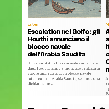
Esteri
M
Escalation nel Golfo: gli
A
Houthi annunciano il
a
blocco navale
i
dell’Arabia Saudita
c
C
Universinet.it Le forze armate controllate
dagli Houthi hanno annunciato l’entrata in
m
vigore immediata di un blocco navale
A 
totale contro l’Arabia Saudita, secondo una
se
dichiarazione...
ap
Pa