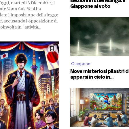
Elezioni in stile Manga: il
Oggi, martedì 3 Dicembre, il
Giappone al voto
nte Yoon Suk Yeol ha
ato l’imposizione della legge
e, accusando l’opposizione di
oinvolta in “attività...
Giappone
Nove misteriosi pilastri d
apparsi in cielo in...