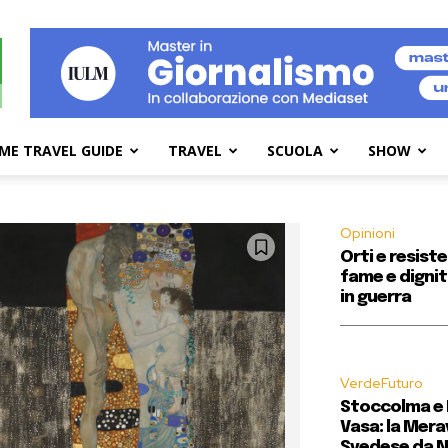
ME TRAVEL GUIDE
TRAVEL
SCUOLA
SHOW
Opinioni
Orti e resist
fame e dignit
in guerra
VerdeFuturo
Stoccolma e 
Vasa: la Merav
Svedese da N