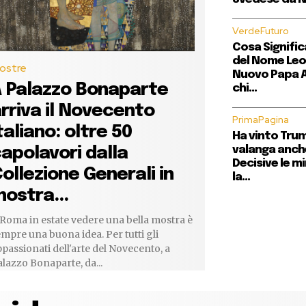
VerdeFuturo
Cosa Signific
del Nome Leon
ostre
Nuovo Papa A
 Palazzo Bonaparte
chi...
rriva il Novecento
PrimaPagina
taliano: oltre 50
Ha vinto Trum
apolavori dalla
valanga anch
Decisive le m
ollezione Generali in
la...
ostra...
Roma in estate vedere una bella mostra è
mpre una buona idea. Per tutti gli
passionati dell'arte del Novecento, a
lazzo Bonaparte, da...