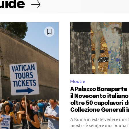
uide
Mostre
A Palazzo Bonaparte 
il Novecento italiano
oltre 50 capolavori d
Collezione Generali in
A Roma in estate vedere una b
mostra è sempre una buona i