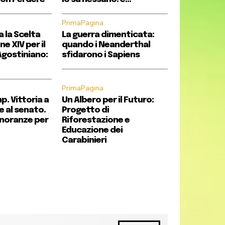
PrimaPagina
a la Scelta
La guerra dimenticata:
e XIV per il
quando i Neanderthal
gostiniano:
sfidarono i Sapiens
PrimaPagina
p. Vittoria a
Un Albero per il Futuro:
e al senato.
Progetto di
inoranze per
Riforestazione e
Educazione dei
Carabinieri