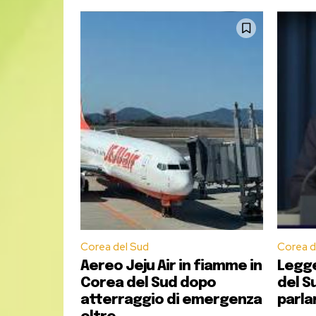
MASTER –
Il
Master in Giornalismo IULM
re
sede sostitutiva al praticantato biennale p
È considerata tra le Scuole di Giornalismo p
Il Master in giornalismo IULM è attivo dal 2
multimediali, digitali e social.
Il Master è a numero programmato: 15 gli
Dieci le borse di studio da 5000 euro a 
Le domande di ammissione per l’Anno Ac
Per richiedere maggiori informazioni:
mast
Corea del Sud
Corea d
Aereo Jeju Air in fiamme in
Legge
Corea del Sud dopo
del Su
atterraggio di emergenza
parla