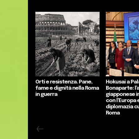
Orti e resistenza. Pane,
Hokusai a Pa
fame e dignità nella Roma
Bonaparte: l’
in guerra
giapponese i
con l’Europa e
diplomazia cu
Roma