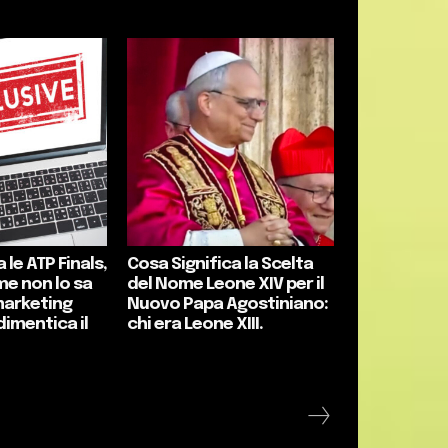
 le ATP Finals,
Cosa Significa la Scelta
me non lo sa
del Nome Leone XIV per il
marketing
Nuovo Papa Agostiniano:
dimentica il
chi era Leone XIII.