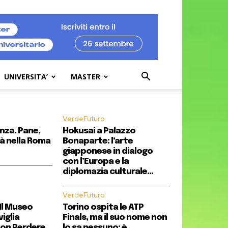
UNIVERSITA’
MASTER
VerdeFuturo
enza. Pane,
Hokusai a Palazzo
à nella Roma
Bonaparte: l’arte
giapponese in dialogo
con l’Europa e la
diplomazia culturale...
VerdeFuturo
Il Museo
Torino ospita le ATP
iglia
Finals, ma il suo nome non
on Perdere
lo sa nessuno: è...