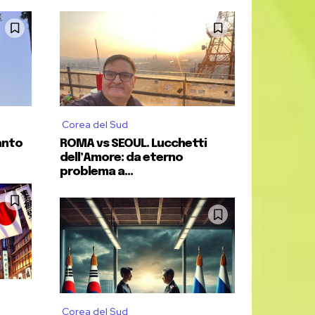
iute dall’Ordine dei Giornalisti
ed è
age
nelle maggiori testate nazionali.
ortanti testate cartacee, televisive,
Corea del Sud
anto
ROMA vs SEOUL. Lucchetti
dell’Amore: da eterno
ne settembre 2025.
problema a...
Corea del Sud