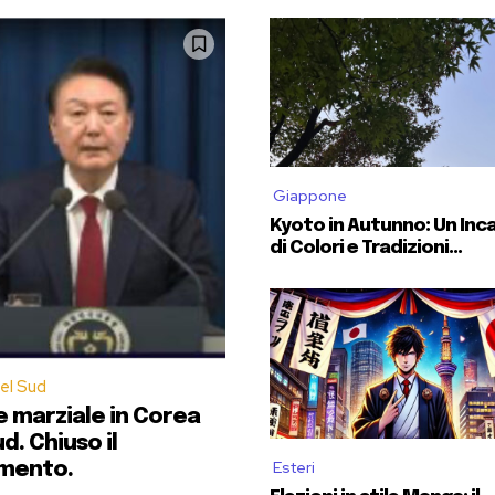
alizzato in collaborazione con
Mediaset
, è una delle
Scuole riconosc
er accedere all’esame di Stato per professionisti.
iù prestigiose in Italia e consente agli allievi di svolgere
5 mesi
di
st
002 e suoi allievi rappresentano oggi l’ossatura di molte delle più imp
 studenti ammessi ogni anno.
Giappone
disposizione nei due anni di frequenza.
Kyoto in Autunno: Un Inc
di Colori e Tradizioni...
cademico 2025/2026 sono previste a partire da metà agosto a fi
er.giornalismo@iulm.it
el Sud
 marziale in Corea
d. Chiuso il
Esteri
mento.