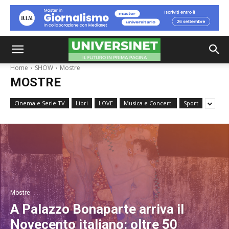
Home
SHOW
Mostre
MOSTRE
Cinema e Serie TV
Libri
LOVE
Musica e Concerti
Sport
Mostre
A Palazzo Bonaparte arriva il
Novecento italiano: oltre 50