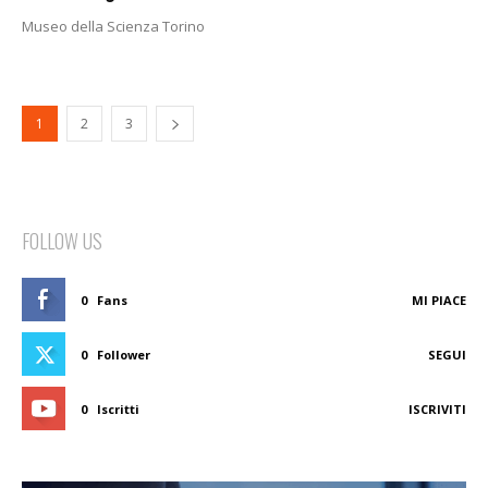
Museo della Scienza Torino
1
2
3
FOLLOW US
0
Fans
MI PIACE
0
Follower
SEGUI
0
Iscritti
ISCRIVITI