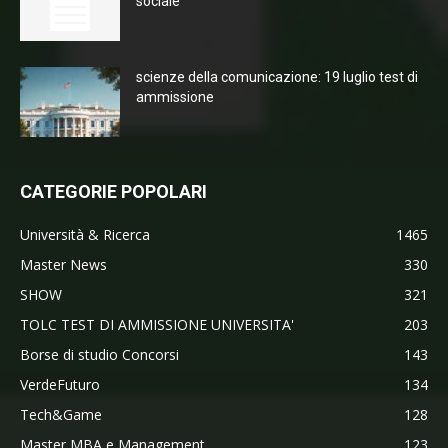
sociale
scienze della comunicazione: 19 luglio test di
ammissione
CATEGORIE POPOLARI
Università & Ricerca
1465
Master News
330
SHOW
321
TOLC TEST DI AMMISSIONE UNIVERSITA'
203
Borse di studio Concorsi
143
VerdeFuturo
134
Tech&Game
128
Master MBA e Management
123