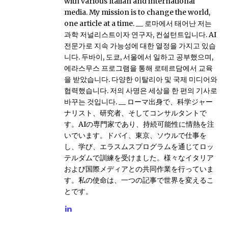
with various Italian and international
media. My mission is to change the world,
one article at a time. __ 로마에서 태어난 저는
과학 저널리스트이자 연구자, 컨설턴트입니다. AI
전문가로 지속 가능성에 대한 열정을 가지고 있습
니다. 두바이, 도쿄, 서울에서 일하고 공부했으며,
에라스무스 프로그램을 통해 로테르담에서 교육
을 받았습니다. 다양한 이탈리아 및 국제 미디어와
협력했습니다. 저의 사명은 세상을 한 편의 기사로
바꾸는 것입니다. __ ローマ出身で、科学ジャー
ナリスト、研究者、そしてコンサルタントで
す。AIの専門家であり、持続可能性に情熱を注
いでいます。ドバイ、東京、ソウルで仕事を
し、学び、エラスムスプログラムを通じてロッ
テルダムで訓練を受けました。様々なイタリア
および国際メディアとの共同作業を行っていま
す。私の使命は、一つの記事で世界を変えるこ
とです。