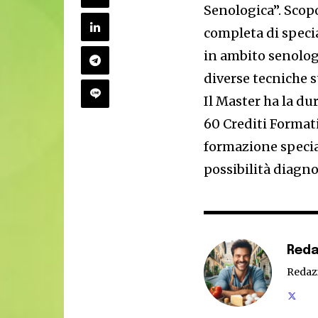
Senologica”. Scop
completa di speci
in ambito senologi
diverse tecniche 
Il Master ha la du
60 Crediti Formati
formazione special
possibilità diagno
Reda
Redaz