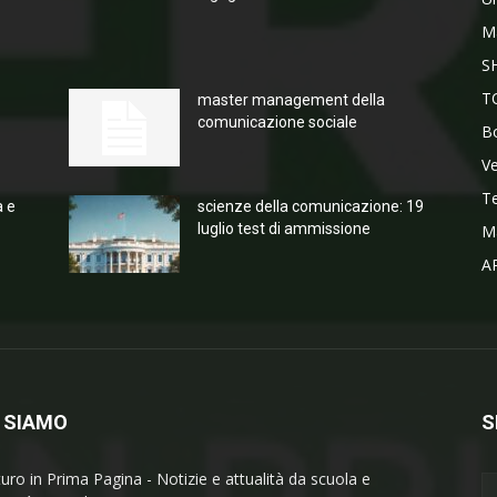
M
S
T
master management della
comunicazione sociale
Bo
V
T
a e
scienze della comunicazione: 19
luglio test di ammissione
M
A
 SIAMO
S
turo in Prima Pagina - Notizie e attualità da scuola e