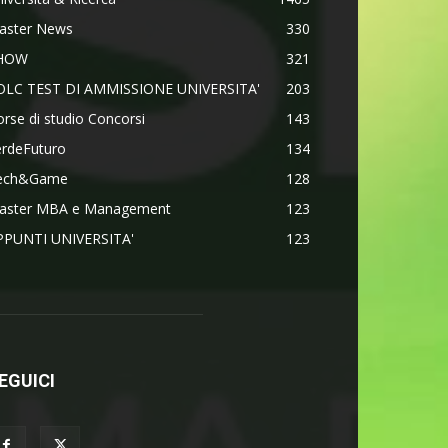
aster News
330
HOW
321
OLC TEST DI AMMISSIONE UNIVERSITA'
203
rse di studio Concorsi
143
erdeFuturo
134
ech&Game
128
aster MBA e Management
123
PPUNTI UNIVERSITA'
123
EGUICI