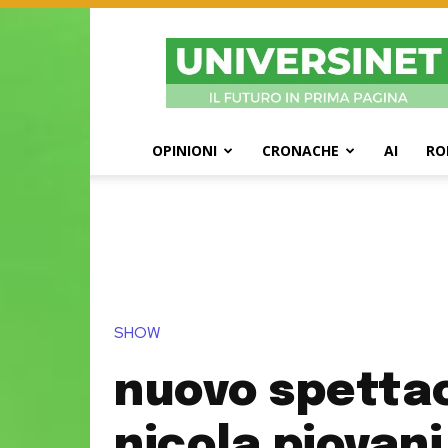
UniversiNet
Magazine
OPINIONI
CRONACHE
AI
RO
SHOW
nuovo spettac
nicola piovani