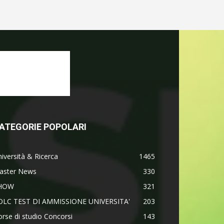
ATEGORIE POPOLARI
iversità & Ricerca
1465
aster News
330
HOW
321
OLC TEST DI AMMISSIONE UNIVERSITA'
203
rse di studio Concorsi
143