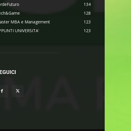
erdeFuturo
134
ech&Game
128
aster MBA e Management
123
PPUNTI UNIVERSITA'
123
EGUICI