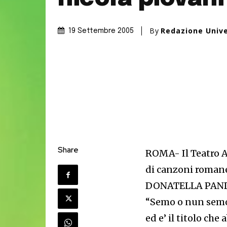
By
Redazione Univ
19 Settembre 2005
Share
ROMA- Il Teatro A
di canzoni roman
DONATELLA PAN
“Semo o nun semo”
ed e’ il titolo ch