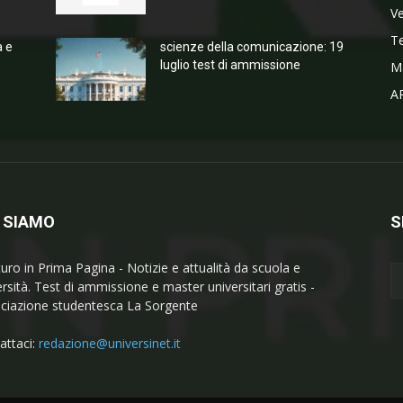
V
T
a e
scienze della comunicazione: 19
luglio test di ammissione
M
A
 SIAMO
S
turo in Prima Pagina - Notizie e attualità da scuola e
ersità. Test di ammissione e master universitari gratis -
ciazione studentesca La Sorgente
attaci:
redazione@universinet.it