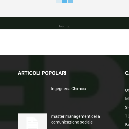
foot top
ARTICOLI POPOLARI
C
Ingegneria Chimica
Un
M
S
T
master management della
comunicazione sociale
Bo