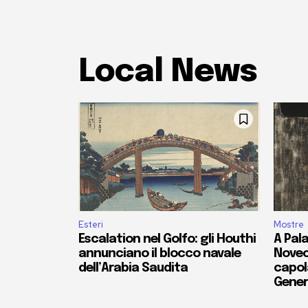
Local News
Esteri
Mostre
Escalation nel Golfo: gli Houthi
A Pala
annunciano il blocco navale
Novec
dell’Arabia Saudita
capola
Gener