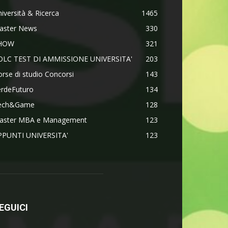
iversità & Ricerca
1465
aster News
330
HOW
321
OLC TEST DI AMMISSIONE UNIVERSITA'
203
rse di studio Concorsi
143
erdeFuturo
134
ech&Game
128
aster MBA e Management
123
PPUNTI UNIVERSITA'
123
EGUICI