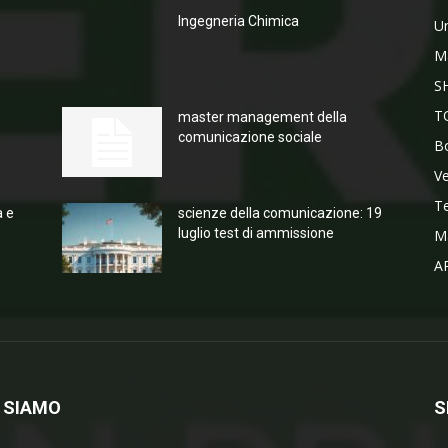
Ingegneria Chimica
Un
M
S
T
master management della
comunicazione sociale
Bo
V
T
a e
scienze della comunicazione: 19
luglio test di ammissione
M
A
 SIAMO
S