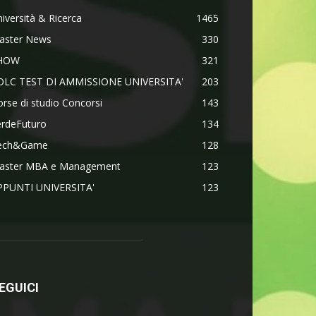
iversità & Ricerca
1465
aster News
330
HOW
321
OLC TEST DI AMMISSIONE UNIVERSITA'
203
rse di studio Concorsi
143
erdeFuturo
134
ech&Game
128
aster MBA e Management
123
PPUNTI UNIVERSITA'
123
EGUICI