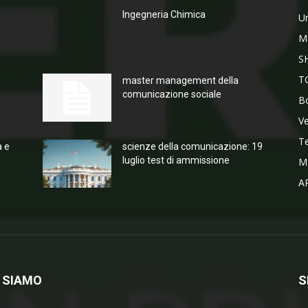
Ingegneria Chimica
Un
M
S
T
master management della
comunicazione sociale
Bo
V
T
a e
scienze della comunicazione: 19
luglio test di ammissione
M
A
 SIAMO
S