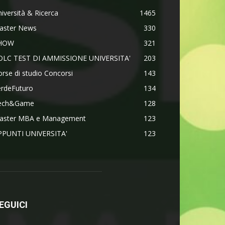
iversità & Ricerca
1465
aster News
330
HOW
321
OLC TEST DI AMMISSIONE UNIVERSITA'
203
rse di studio Concorsi
143
erdeFuturo
134
ech&Game
128
aster MBA e Management
123
PPUNTI UNIVERSITA'
123
EGUICI