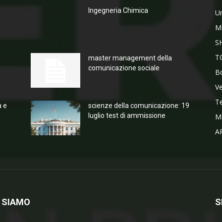
Ingegneria Chimica
Un
M
S
T
master management della
comunicazione sociale
Bo
V
T
a e
scienze della comunicazione: 19
luglio test di ammissione
M
A
 SIAMO
S