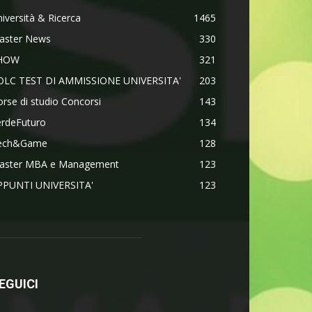
iversità & Ricerca
1465
aster News
330
HOW
321
OLC TEST DI AMMISSIONE UNIVERSITA'
203
rse di studio Concorsi
143
erdeFuturo
134
ech&Game
128
aster MBA e Management
123
PPUNTI UNIVERSITA'
123
EGUICI