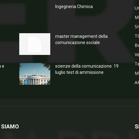
Ingegneria Chimica
Un
M
S
T
master management della
comunicazione sociale
Bo
V
T
a e
scienze della comunicazione: 19
luglio test di ammissione
M
A
 SIAMO
S