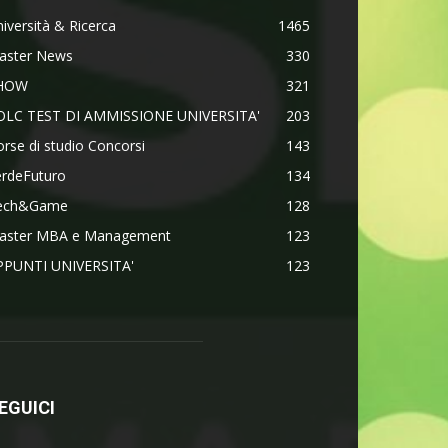
iversità & Ricerca
1465
aster News
330
HOW
321
OLC TEST DI AMMISSIONE UNIVERSITA'
203
rse di studio Concorsi
143
erdeFuturo
134
ech&Game
128
aster MBA e Management
123
PPUNTI UNIVERSITA'
123
EGUICI