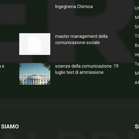
Ingegneria Chimica
Un
M
S
T
master management della
comunicazione sociale
Bo
V
T
a e
scienze della comunicazione: 19
luglio test di ammissione
M
A
 SIAMO
S