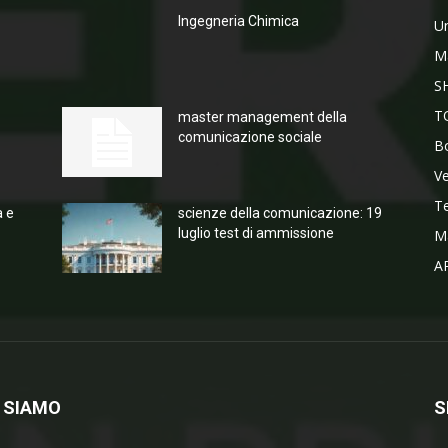
Ingegneria Chimica
Un
M
S
T
master management della
comunicazione sociale
Bo
V
T
a e
scienze della comunicazione: 19
luglio test di ammissione
M
A
 SIAMO
S