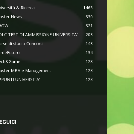
iversità & Ricerca
1465
aster News
330
HOW
321
OLC TEST DI AMMISSIONE UNIVERSITA'
203
rse di studio Concorsi
143
erdeFuturo
134
ech&Game
128
aster MBA e Management
123
PPUNTI UNIVERSITA'
123
EGUICI