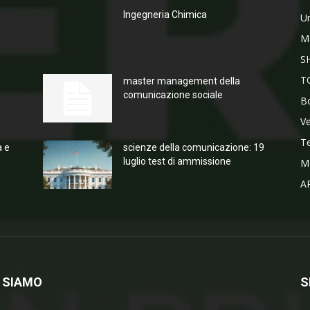
Ingegneria Chimica
Un
M
S
T
master management della
comunicazione sociale
Bo
V
T
a e
scienze della comunicazione: 19
luglio test di ammissione
M
A
 SIAMO
S