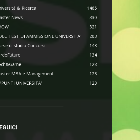
iversità & Ricerca
1465
aster News
330
HOW
321
OLC TEST DI AMMISSIONE UNIVERSITA'
203
rse di studio Concorsi
143
erdeFuturo
134
ech&Game
128
aster MBA e Management
123
PPUNTI UNIVERSITA'
123
EGUICI