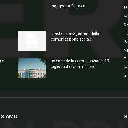
Ingegneria Chimica
Un
M
S
T
master management della
comunicazione sociale
Bo
V
T
a e
scienze della comunicazione: 19
luglio test di ammissione
M
A
 SIAMO
S