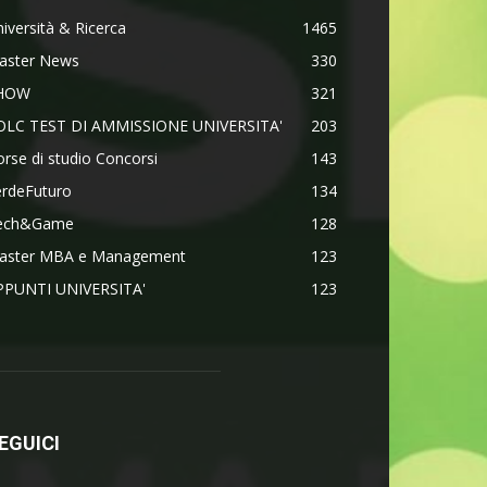
iversità & Ricerca
1465
aster News
330
HOW
321
OLC TEST DI AMMISSIONE UNIVERSITA'
203
rse di studio Concorsi
143
erdeFuturo
134
ech&Game
128
aster MBA e Management
123
PPUNTI UNIVERSITA'
123
EGUICI