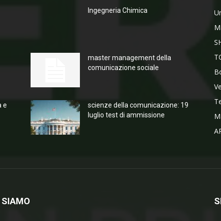
Ingegneria Chimica
Un
M
S
T
master management della
comunicazione sociale
Bo
V
T
a e
scienze della comunicazione: 19
luglio test di ammissione
M
A
 SIAMO
S