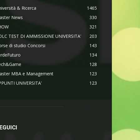
iversità & Ricerca
1465
aster News
330
HOW
321
OLC TEST DI AMMISSIONE UNIVERSITA'
203
rse di studio Concorsi
143
erdeFuturo
134
ech&Game
128
aster MBA e Management
123
PPUNTI UNIVERSITA'
123
EGUICI