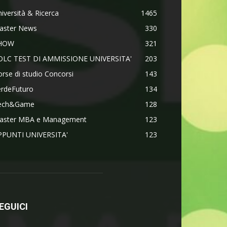
iversità & Ricerca
1465
aster News
330
HOW
321
OLC TEST DI AMMISSIONE UNIVERSITA'
203
rse di studio Concorsi
143
erdeFuturo
134
ech&Game
128
aster MBA e Management
123
PPUNTI UNIVERSITA'
123
EGUICI