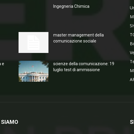
Ingegneria Chimica
Un
M
S
T
master management della
comunicazione sociale
Bo
V
T
a e
scienze della comunicazione: 19
luglio test di ammissione
M
A
 SIAMO
S