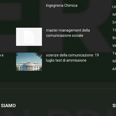
Ingegneria Chimica
Un
M
S
T
master management della
comunicazione sociale
Bo
V
T
a e
scienze della comunicazione: 19
luglio test di ammissione
M
A
 SIAMO
S