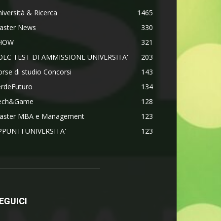
iversità & Ricerca
1465
aster News
330
HOW
321
OLC TEST DI AMMISSIONE UNIVERSITA'
203
rse di studio Concorsi
143
erdeFuturo
134
ech&Game
128
aster MBA e Management
123
PPUNTI UNIVERSITA'
123
EGUICI