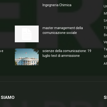
Ingegneria Chimica
Un
M
S
T
master management della
comunicazione sociale
Bo
V
T
a e
scienze della comunicazione: 19
luglio test di ammissione
M
A
 SIAMO
S