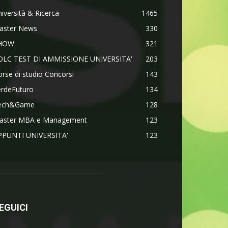
iversità & Ricerca
1465
aster News
330
HOW
321
OLC TEST DI AMMISSIONE UNIVERSITA'
203
rse di studio Concorsi
143
erdeFuturo
134
ech&Game
128
aster MBA e Management
123
PPUNTI UNIVERSITA'
123
EGUICI