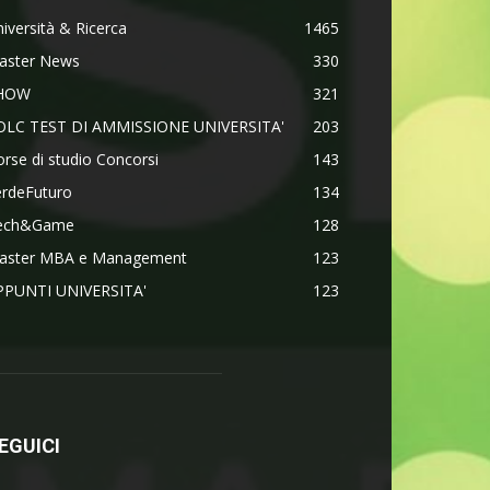
iversità & Ricerca
1465
aster News
330
HOW
321
OLC TEST DI AMMISSIONE UNIVERSITA'
203
rse di studio Concorsi
143
erdeFuturo
134
ech&Game
128
aster MBA e Management
123
PPUNTI UNIVERSITA'
123
EGUICI