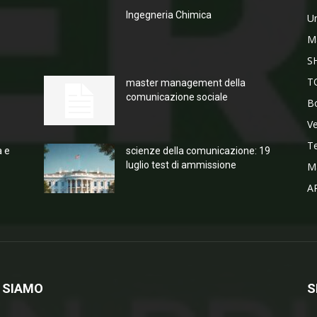
Ingegneria Chimica
Un
M
S
T
master management della
comunicazione sociale
Bo
V
T
a e
scienze della comunicazione: 19
luglio test di ammissione
M
A
 SIAMO
S