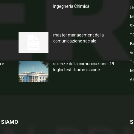
Ingegneria Chimica
Un
M
S
T
master management della
comunicazione sociale
Bo
V
T
a e
scienze della comunicazione: 19
luglio test di ammissione
M
A
 SIAMO
S