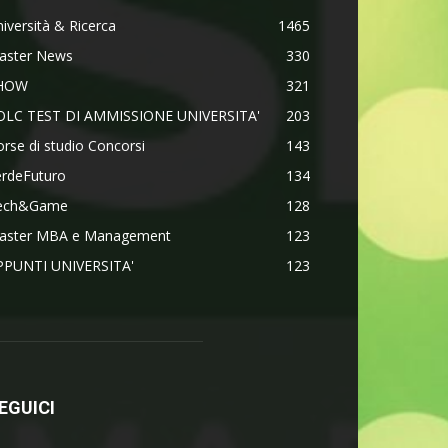
iversità & Ricerca
1465
aster News
330
HOW
321
OLC TEST DI AMMISSIONE UNIVERSITA'
203
rse di studio Concorsi
143
erdeFuturo
134
ech&Game
128
aster MBA e Management
123
PPUNTI UNIVERSITA'
123
EGUICI