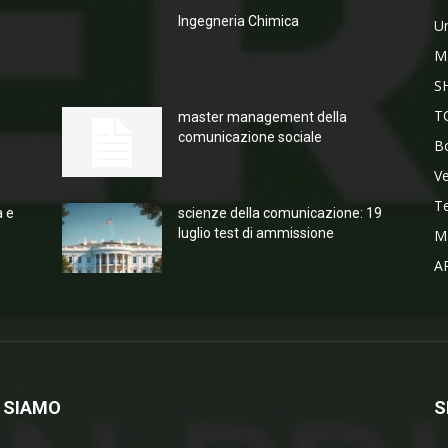
Ingegneria Chimica
Un
M
S
T
master management della
comunicazione sociale
Bo
V
T
a e
scienze della comunicazione: 19
luglio test di ammissione
M
A
 SIAMO
S