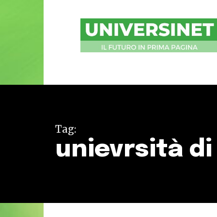
UniversiNet
Magazine
Tag:
unievrsità d