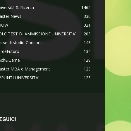
iversità & Ricerca
1465
aster News
330
HOW
321
OLC TEST DI AMMISSIONE UNIVERSITA'
203
rse di studio Concorsi
143
erdeFuturo
134
ech&Game
128
aster MBA e Management
123
PPUNTI UNIVERSITA'
123
EGUICI