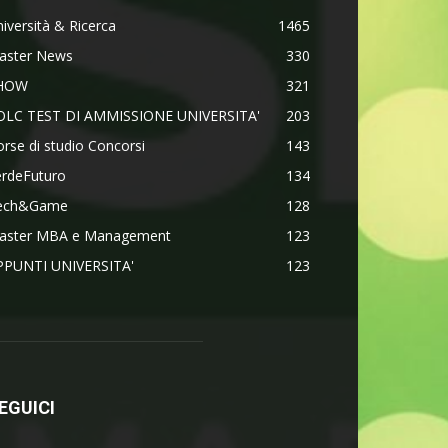
iversità & Ricerca
1465
aster News
330
HOW
321
OLC TEST DI AMMISSIONE UNIVERSITA'
203
rse di studio Concorsi
143
erdeFuturo
134
ech&Game
128
aster MBA e Management
123
PPUNTI UNIVERSITA'
123
EGUICI