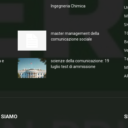
Ingegneria Chimica
Un
M
S
T
master management della
comunicazione sociale
Bo
V
T
a e
scienze della comunicazione: 19
luglio test di ammissione
M
A
 SIAMO
S