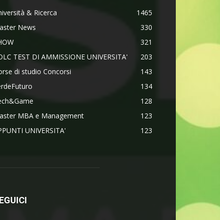
iversità & Ricerca
1465
aster News
330
HOW
321
OLC TEST DI AMMISSIONE UNIVERSITA'
203
rse di studio Concorsi
143
erdeFuturo
134
ech&Game
128
aster MBA e Management
123
PPUNTI UNIVERSITA'
123
EGUICI