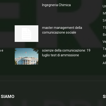
Ingegneria Chimica
Un
M
S
T
master management della
comunicazione sociale
Bo
V
T
a e
scienze della comunicazione: 19
luglio test di ammissione
M
A
 SIAMO
S