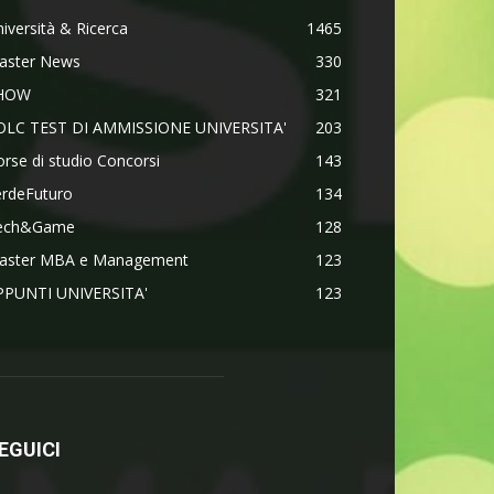
iversità & Ricerca
1465
aster News
330
HOW
321
OLC TEST DI AMMISSIONE UNIVERSITA'
203
rse di studio Concorsi
143
erdeFuturo
134
ech&Game
128
aster MBA e Management
123
PPUNTI UNIVERSITA'
123
EGUICI