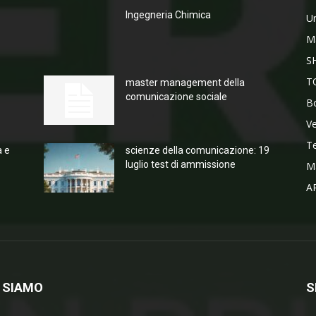
Ingegneria Chimica
Un
M
S
T
master management della
comunicazione sociale
Bo
V
T
a e
scienze della comunicazione: 19
luglio test di ammissione
M
A
 SIAMO
S