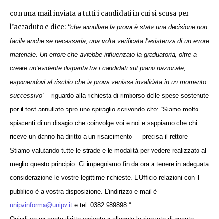
con una mail inviata a tutti i candidati in cui si scusa per
l’accaduto e dice:
“
che annullare la prova è stata una decisione non
facile anche se necessaria, una volta verificata l’esistenza di un errore
materiale. Un errore che avrebbe influenzato la graduatoria, oltre a
creare un’evidente disparità tra i candidati sul piano nazionale,
esponendovi al rischio che la prova venisse invalidata in un momento
successivo” –
riguardo alla richiesta di rimborso delle spese sostenute
per il test annullato apre uno spiraglio scrivendo che: “
Siamo molto
spiacenti di un disagio che coinvolge voi e noi e sappiamo che chi
riceve un danno ha diritto a un risarcimento — precisa il rettore —.
Stiamo valutando tutte le strade e le modalità per vedere realizzato al
meglio questo principio. Ci impegniamo fin da ora a tenere in adeguata
considerazione le vostre legittime richieste. L’Ufficio relazioni con il
pubblico è a vostra disposizione. L’indirizzo e-mail è
unipvinforma@unipv.it
e tel. 0382 989898 “.
Quindi se ne avete diritto scrivete e allegate le ricevute di quanto