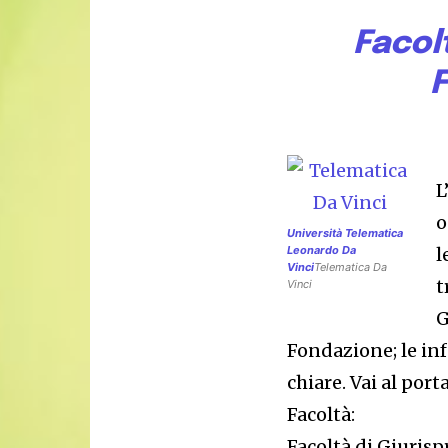
Facol
F
L
o
Università Telematica
Leonardo Da
l
Vinci
Telematica Da
t
Vinci
G
Fondazione; le inf
chiare. Vai al port
Facoltà:
Facoltà di Giuris