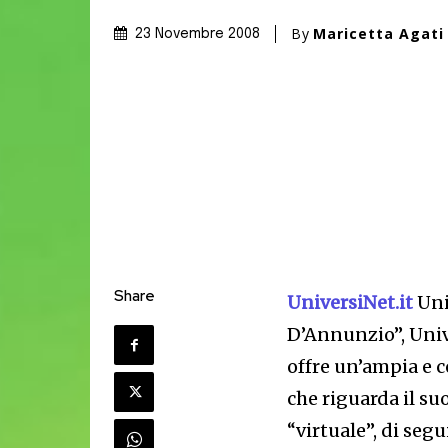
By
Maricetta Agati
23 Novembre 2008
Share
UniversiNet.it
Univ
D’Annunzio”, Univ
offre un’ampia e 
che riguarda il su
“virtuale”, di seg