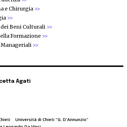
na e Chirurgia
>>
gia
>>
 dei Beni Culturali
>>
 della Formazione
>>
e Manageriali
>>
cetta Agati
Chieti
Università di Chieti "G. D'Annunzio"
a Leonardo Da Vinci