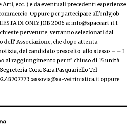
 Arti, ecc. ) e da eventuali precedenti esperienze
commercio. Oppure per partecipare all'onlyjob
HIESTA DI ONLY JOB 2006 a: info@spaceart.it I
ichieste pervenute, verranno selezionati dal
o dell’ Associazione, che dopo attenta
otizia, del candidato prescelto, allo stesso – – I
no al raggiungimento per n° chiuso di 15 unità.
Segreteria Corsi Sara Pasquariello Tel
2.48707773 :assovis@sa-vetrinistica.it oppure
ena