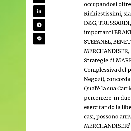
occupandosi oltre 
Richiestissimi, s
D&G, TRUSSARDI, p
importanti BRAN
STEFANEL, BENETT
MERCHANDISER, ap
Strategie di MAR
Complessiva del pu
Negozi), concordan
Qual'è la sua Car
percorrere, in due
esercitando la lib
casi, possono arr
MERCHANDISER? In 