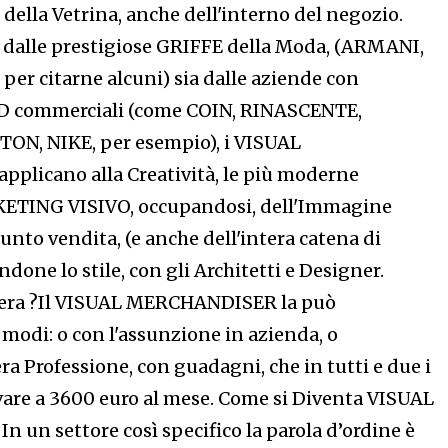
della Vetrina, anche dell'interno del negozio.
ia dalle prestigiose GRIFFE della Moda, (ARMANI,
er citarne alcuni) sia dalle aziende con
D commerciali (come COIN, RINASCENTE,
ON, NIKE, per esempio), i VISUAL
plicano alla Creatività, le più moderne
KETING VISIVO, occupandosi, dell'Immagine
nto vendita, (e anche dell'intera catena di
done lo stile, con gli Architetti e Designer.
riera ?Il VISUAL MERCHANDISER la può
 modi: o con l'assunzione in azienda, o
era Professione, con guadagni, che in tutti e due i
ivare a 3600 euro al mese. Come si Diventa VISUAL
un settore così specifico la parola d’ordine è