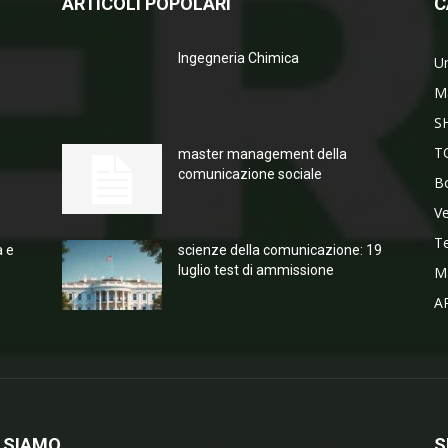
ARTICOLI POPOLARI
C
Ingegneria Chimica
Un
M
S
T
master management della
comunicazione sociale
Bo
V
T
a e
scienze della comunicazione: 19
luglio test di ammissione
M
A
 SIAMO
S