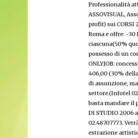
Professionalità a
ASSOVISUAL, Assoc
profit) sui CORS
Roma e offre: -30
ciascuna(50% quota
possesso di un con
ONLYJOB: concess
406,00 (30% della 
di assunzione, ma 
settore.(Infotel 0
basta mandare il 
DI STUDIO 2006 all
02.48707773. Verr
estrazione artistic