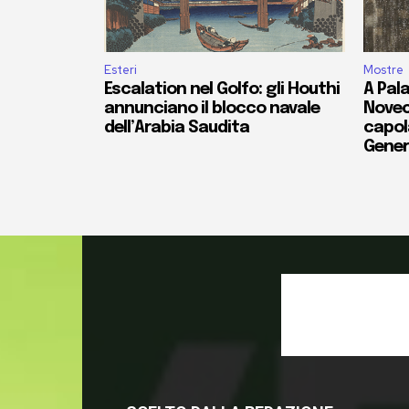
Esteri
Mostre
Escalation nel Golfo: gli Houthi
A Pala
annunciano il blocco navale
Novec
dell’Arabia Saudita
capola
Gener