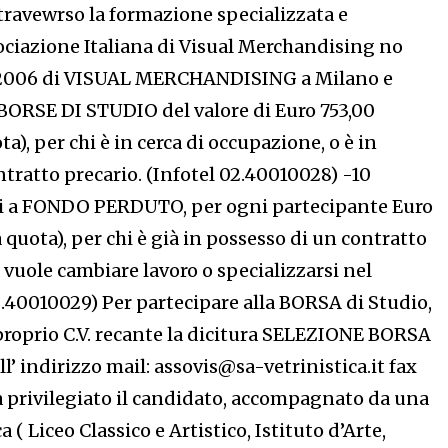
ttravewrso la formazione specializzata e
iazione Italiana di Visual Merchandising no
I 2006 di VISUAL MERCHANDISING a Milano e
 BORSE DI STUDIO del valore di Euro 753,00
), per chi è in cerca di occupazione, o è in
tratto precario. (Infotel 02.40010028) -10
i a FONDO PERDUTO, per ogni partecipante Euro
quota), per chi è già in possesso di un contratto
vuole cambiare lavoro o specializzarsi nel
2.40010029) Per partecipare alla BORSA di Studio,
proprio C.V. recante la dicitura SELEZIONE BORSA
’ indirizzo mail: assovis@sa-vetrinistica.it fax
à privilegiato il candidato, accompagnato da una
a ( Liceo Classico e Artistico, Istituto d’Arte,