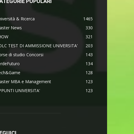
ATEGORIE POPOLARI
iversità & Ricerca
1465
aster News
330
HOW
321
OLC TEST DI AMMISSIONE UNIVERSITA'
203
rse di studio Concorsi
143
erdeFuturo
134
ech&Game
128
aster MBA e Management
123
PPUNTI UNIVERSITA'
123
EGUICI