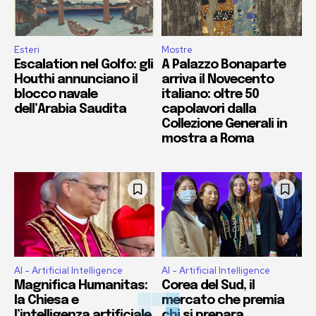
Esteri
Mostre
Escalation nel Golfo: gli
A Palazzo Bonaparte
Houthi annunciano il
arriva il Novecento
blocco navale
italiano: oltre 50
dell’Arabia Saudita
capolavori dalla
Collezione Generali in
mostra a Roma
AI - Artificial Intelligence
AI - Artificial Intelligence
Magnifica Humanitas:
Corea del Sud, il
la Chiesa e
mercato che premia
l’intelligenza artificiale
chi si prepara